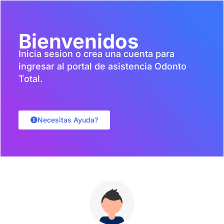
Bienvenidos
Inicia sesion o crea una cuenta para
ingresar al portal de asistencia Odonto
Total.
Necesitas Ayuda?